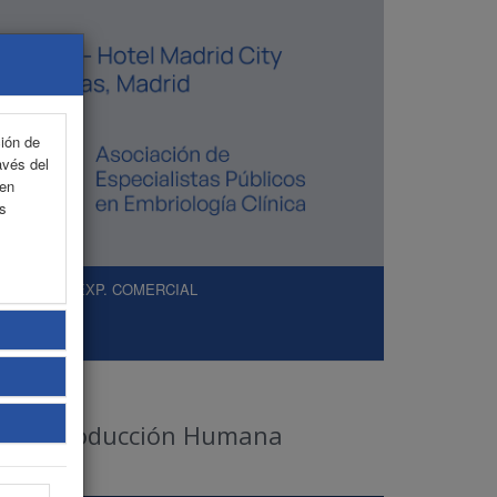
ción de
avés del
 en
as
NTO
EXP. COMERCIAL
 de Reproducción Humana