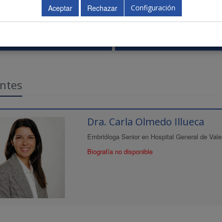
Configuración
Viernes 21 de febrero
11.00 - 11.30 h.
ntes
Dra. Carla Olmedo Illueca
Embrióloga Senior en Hospital General de Va
Biografía no disponible