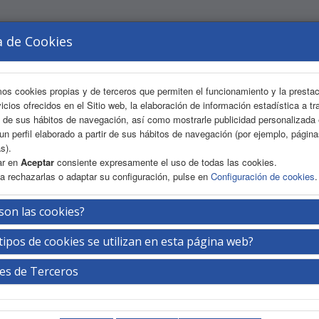
a de Cookies
mos cookies propias y de terceros que permiten el funcionamiento y la presta
vicios ofrecidos en el Sitio web, la elaboración de información estadística a tr
s de sus hábitos de navegación, así como mostrarle publicidad personalizada
un perfil elaborado a partir de sus hábitos de navegación (por ejemplo, págin
s).
ar en
Aceptar
consiente expresamente el uso de todas las cookies.
a rechazarlas o adaptar su configuración, pulse en
Configuración de cookies
.
CTIVA
ÁREA CIENTÍFICA
INSCRIPCIÓN
ALOJAMIE
son las cookies?
tipos de cookies se utilizan en esta página web?
es de Terceros
mendaciones de RRHH en los laboratorios
ida. Seguridad y calidad del servicio.