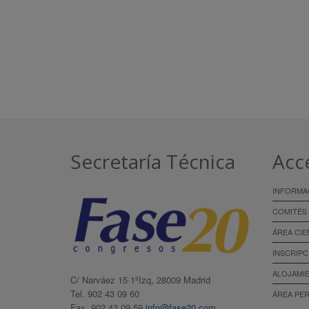
Secretaría Técnica
Acc
INFORMA
COMITÉS
ÁREA CIE
INSCRIPC
ALOJAMI
C/ Narváez 15·1ºIzq, 28009 Madrid
Tel. 902 43 09 60
ÁREA PE
Fax. 902 43 09 59
info@fase20.com