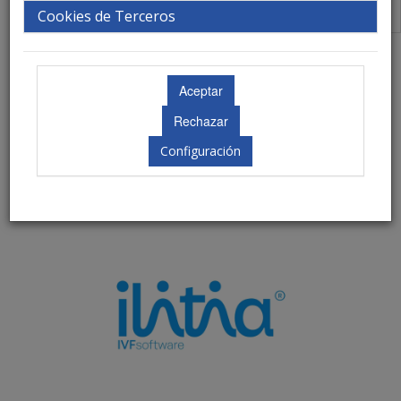
Código Ético FENIN
Cookies de Terceros
Colaboradores
Configuración