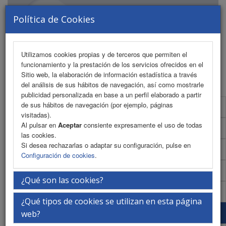
Política de Cookies
Utilizamos cookies propias y de terceros que permiten el
funcionamiento y la prestación de los servicios ofrecidos en el
MENU
Sitio web, la elaboración de información estadística a través
del análisis de sus hábitos de navegación, así como mostrarle
publicidad personalizada en base a un perfil elaborado a partir
de sus hábitos de navegación (por ejemplo, páginas
Formulario de contacto
visitadas).
Al pulsar en
Aceptar
consiente expresamente el uso de todas
Plano de exposición
las cookies.
Si desea rechazarlas o adaptar su configuración, pulse en
Dossier comercial
Configuración de cookies
.
Normativa de envío y montaje
¿Qué son las cookies?
Patrocinadores
¿Qué tipos de cookies se utilizan en esta página
Colaboradores
web?