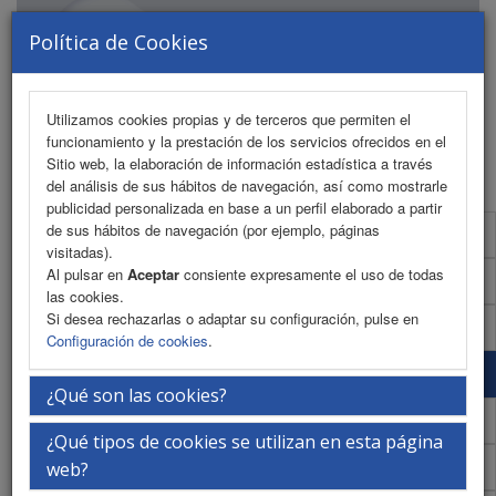
Política de Cookies
Utilizamos cookies propias y de terceros que permiten el
funcionamiento y la prestación de los servicios ofrecidos en el
MENU
Sitio web, la elaboración de información estadística a través
del análisis de sus hábitos de navegación, así como mostrarle
publicidad personalizada en base a un perfil elaborado a partir
de sus hábitos de navegación (por ejemplo, páginas
Presentación
visitadas).
Al pulsar en
Aceptar
consiente expresamente el uso de todas
La ciudad
las cookies.
Si desea rechazarlas o adaptar su configuración, pulse en
La sede
Configuración de cookies
.
iEvents
¿Qué son las cookies?
Secretaría Técnica
¿Qué tipos de cookies se utilizan en esta página
Web ASEPEC
web?